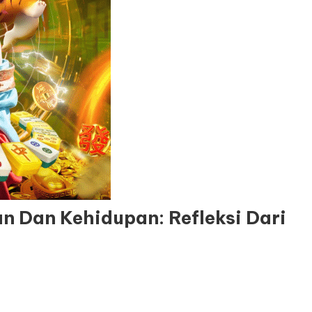
 Dan Kehidupan: Refleksi Dari