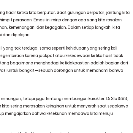
g hadir ketika kita berputar. Saat gulungan berputar, jantung kita
pit perasaan. Emosi ini mirip dengan apa yang kita rasakan
an, kemenangan, dan kegagalan. Dalam setiap langkah, kita
dan dipelajari.
 yang tak terduga, sama seperti kehidupan yang sering kali
egembiraan karena jackpot atau kekecewaan ketika hasil tidak
ntang bagaimana menghadapi ketidakpastian adalah bagian dari
otivasi untuk bangkit—sebuah dorongan untuk memahami bahwa
enangan, tetapi juga tentang membangun karakter. Di Slot888,
ah kita sering merasakan keinginan untuk menyerah saat segalanya
hidup mengajarkan bahwa ketekunan membawa kita menuju