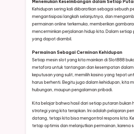
Menemukan Keseimbangan dalam Setiap Puta
Kehidupan sering kali diibaratkan sebagai sebuah
mengantisipasi langkah selanjutnya, dan mengambi
permainan online terkemuka, memberikan gambar
mencerminkan perjalanan hidup kita. Dalam setiap 
yang dapat diambil.
Permainan Sebagai Cerminan Kehidupan
Setiap mesin slot yang kita mainkan di Slot888 buk
metafora untuk tantangan dan kesempatan dalam k
keputusan yang sulit, memilih kasino yang tepat u
harus berhenti. Begitu juga dalam kehidupan, kita 
hubungan, maupun pengalaman pribadi.
Kita belajar bahwa hasil dari setiap putaran buka
strategi yang kita terapkan. Ini adalah pelajaran pe
datang, tetapi kita bisa mengontrol respons kita. K
tetap optimis dan melanjutkan permainan, karena