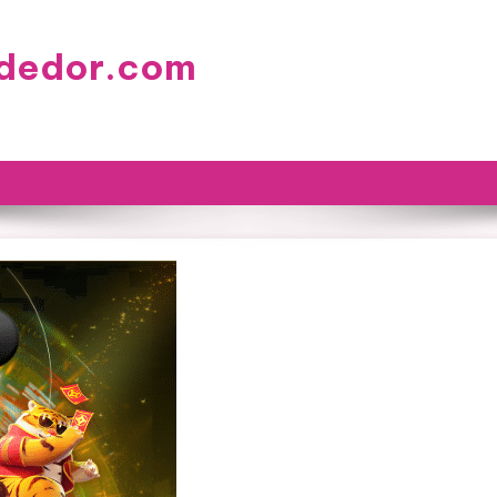
ndedor.com