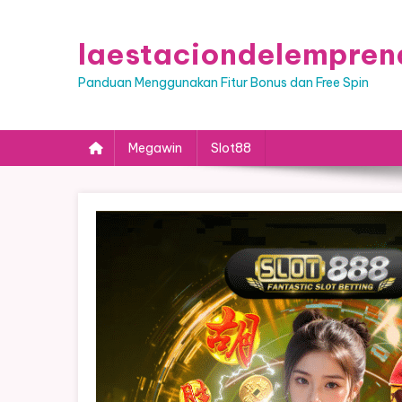
Skip
to
laestaciondelempre
content
Panduan Menggunakan Fitur Bonus dan Free Spin
Megawin
Slot88