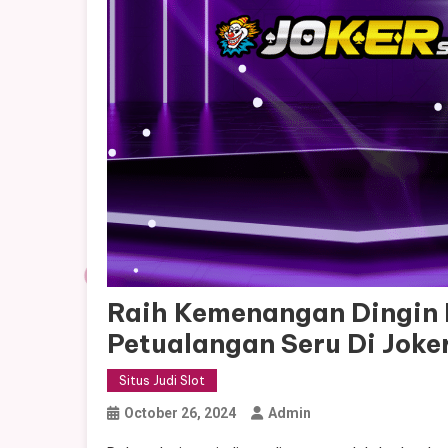
Raih Kemenangan Dingin D
Petualangan Seru Di Joke
Situs Judi Slot
October 26, 2024
Admin