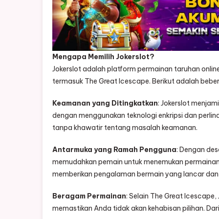
Mengapa Memilih Jokerslot?
Jokerslot adalah platform permainan taruhan onli
termasuk The Great Icescape. Berikut adalah bebe
Keamanan yang Ditingkatkan
: Jokerslot menja
dengan menggunakan teknologi enkripsi dan perli
tanpa khawatir tentang masalah keamanan.
Antarmuka yang Ramah Pengguna
: Dengan des
memudahkan pemain untuk menemukan permainan-fav
memberikan pengalaman bermain yang lancar da
Beragam Permainan
: Selain The Great Icescape,
memastikan Anda tidak akan kehabisan pilihan. Dari