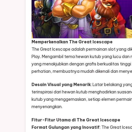
Memperkenalkan The Great Icescape
The Great Icescape adalah permainan slot yang d
Play. Mengambil tema hewan kutub yang lucu dan
yang menakjubkan dengan grafis berkualitas tinggi
perhatian, membuatnya mudah dikenali dan menyen
Desain Visual yang Menarik
: Latar belakang ya
terinspirasi dari hewan kutub menghadirkan suasan
kutub yang menggemaskan, setiap elemen permai
menyenangkan.
Fitur-Fitur Utama di The Great Icescape
Format Gulungan yang Inovatif
: The Great Ice