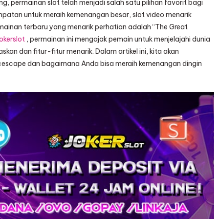
g, permainan slot telah menjadi salah satu pilihan favorit bagi
patan untuk meraih kemenangan besar, slot video menarik
rmainan terbaru yang menarik perhatian adalah “The Great
okerslot
, permainan ini mengajak pemain untuk menjelajahi dunia
 dan fitur-fitur menarik. Dalam artikel ini, kita akan
 Icescape dan bagaimana Anda bisa meraih kemenangan dingin