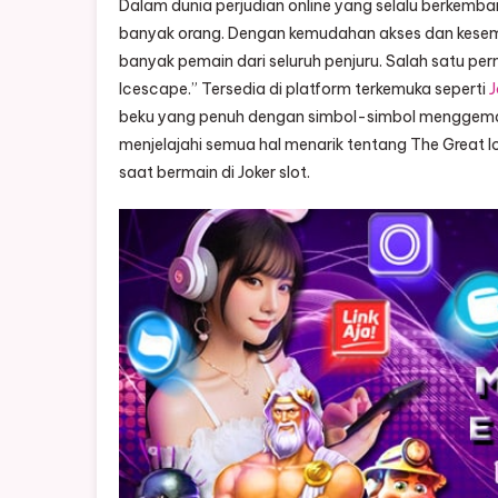
Dalam dunia perjudian online yang selalu berkemban
banyak orang. Dengan kemudahan akses dan kesem
banyak pemain dari seluruh penjuru. Salah satu pe
Icescape.” Tersedia di platform terkemuka seperti
J
beku yang penuh dengan simbol-simbol menggemaskan
menjelajahi semua hal menarik tentang The Great
saat bermain di Joker slot.