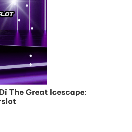
i The Great Icescape:
rslot